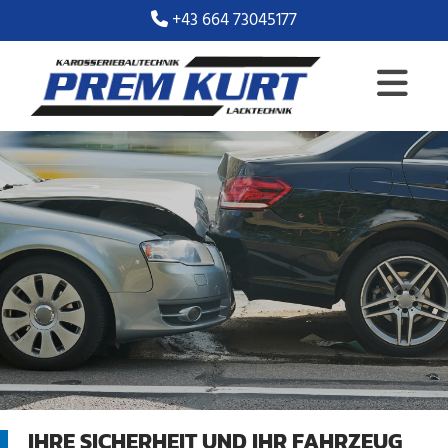
+43 664 73045177

IHRE SICHERHEIT UND IHR FAHRZEUG